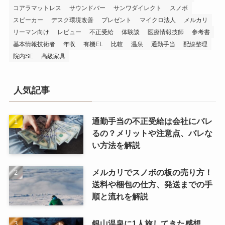
コアラマットレス
サウンドバー
サンワダイレクト
スノボ
スピーカー
デスク環境改善
プレゼント
マイクロ法人
メルカリ
リーマン向け
レビュー
不正受給
体験談
医療情報技師
参考書
基本情報技術者
年収
有機EL
比較
温泉
通勤手当
配線整理
院内SE
高級家具
人気記事
通勤手当の不正受給は会社にバレ
るの？メリットや注意点、バレな
い方法を解説
メルカリでスノボの板の売り方！
送料や梱包の仕方、発送までの手
順と流れを解説
銀山温泉に1人旅してきた感想、