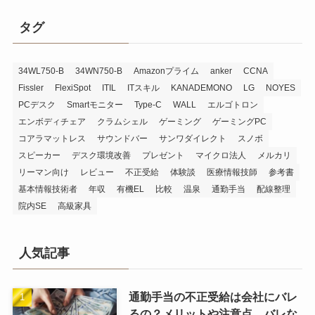
タグ
34WL750-B
34WN750-B
Amazonプライム
anker
CCNA
Fissler
FlexiSpot
ITIL
ITスキル
KANADEMONO
LG
NOYES
PCデスク
Smartモニター
Type-C
WALL
エルゴトロン
エンボディチェア
クラムシェル
ゲーミング
ゲーミングPC
コアラマットレス
サウンドバー
サンワダイレクト
スノボ
スピーカー
デスク環境改善
プレゼント
マイクロ法人
メルカリ
リーマン向け
レビュー
不正受給
体験談
医療情報技師
参考書
基本情報技術者
年収
有機EL
比較
温泉
通勤手当
配線整理
院内SE
高級家具
人気記事
通勤手当の不正受給は会社にバレ
るの？メリットや注意点、バレな