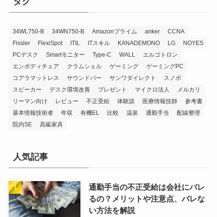
タグ
34WL750-B
34WN750-B
Amazonプライム
anker
CCNA
Fissler
FlexiSpot
ITIL
ITスキル
KANADEMONO
LG
NOYES
PCデスク
Smartモニター
Type-C
WALL
エルゴトロン
エンボディチェア
クラムシェル
ゲーミング
ゲーミングPC
コアラマットレス
サウンドバー
サンワダイレクト
スノボ
スピーカー
デスク環境改善
プレゼント
マイクロ法人
メルカリ
リーマン向け
レビュー
不正受給
体験談
医療情報技師
参考書
基本情報技術者
年収
有機EL
比較
温泉
通勤手当
配線整理
院内SE
高級家具
人気記事
通勤手当の不正受給は会社にバレ
るの？メリットや注意点、バレな
い方法を解説