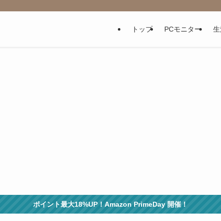
トップ
PCモニター
生
ポイント最大18%UP！Amazon PrimeDay 開催！