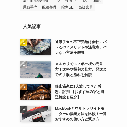
基本情報技術者
年収
有機EL
比較
温泉
通勤手当
配線整理
院内SE
高級家具
人気記事
通勤手当の不正受給は会社にバ
レるの？メリットや注意点、バ
レない方法を解説
メルカリでスノボの板の売り
方！送料や梱包の仕方、発送ま
での手順と流れを解説
銀山温泉に1人旅してきた感
想、評判 【おすすめの宿と周
辺施設も紹介】
MacBookとウルトラワイドモ
ニターの接続方法を比較！一番
おすすめの使い方と繋ぎ方