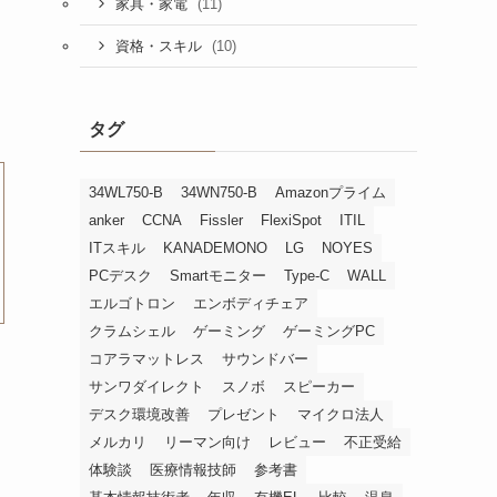
(11)
家具・家電
(10)
資格・スキル
タグ
34WL750-B
34WN750-B
Amazonプライム
anker
CCNA
Fissler
FlexiSpot
ITIL
ITスキル
KANADEMONO
LG
NOYES
PCデスク
Smartモニター
Type-C
WALL
エルゴトロン
エンボディチェア
クラムシェル
ゲーミング
ゲーミングPC
コアラマットレス
サウンドバー
サンワダイレクト
スノボ
スピーカー
デスク環境改善
プレゼント
マイクロ法人
メルカリ
リーマン向け
レビュー
不正受給
体験談
医療情報技師
参考書