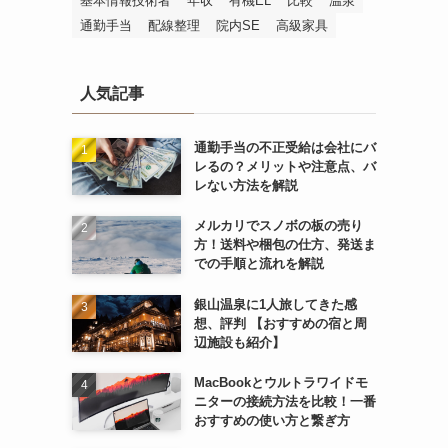
基本情報技術者
年収
有機EL
比較
温泉
通勤手当
配線整理
院内SE
高級家具
人気記事
通勤手当の不正受給は会社にバ
レるの？メリットや注意点、バ
レない方法を解説
メルカリでスノボの板の売り
方！送料や梱包の仕方、発送ま
での手順と流れを解説
銀山温泉に1人旅してきた感
想、評判 【おすすめの宿と周
辺施設も紹介】
MacBookとウルトラワイドモ
ニターの接続方法を比較！一番
おすすめの使い方と繋ぎ方