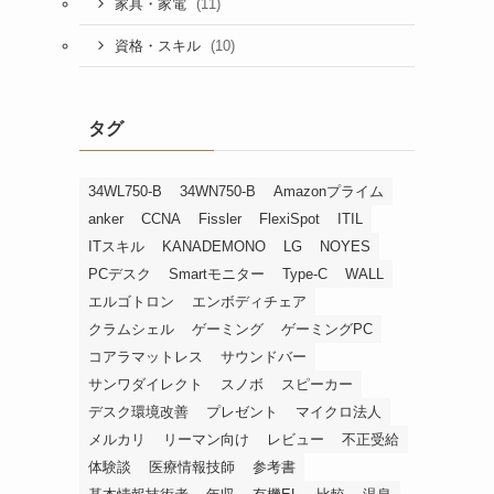
(11)
家具・家電
(10)
資格・スキル
タグ
34WL750-B
34WN750-B
Amazonプライム
anker
CCNA
Fissler
FlexiSpot
ITIL
ITスキル
KANADEMONO
LG
NOYES
PCデスク
Smartモニター
Type-C
WALL
エルゴトロン
エンボディチェア
クラムシェル
ゲーミング
ゲーミングPC
コアラマットレス
サウンドバー
サンワダイレクト
スノボ
スピーカー
デスク環境改善
プレゼント
マイクロ法人
メルカリ
リーマン向け
レビュー
不正受給
体験談
医療情報技師
参考書