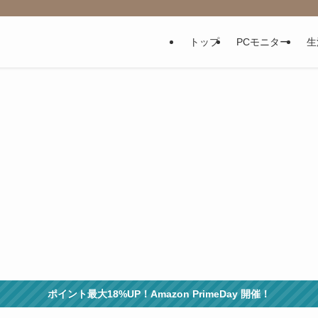
トップ
PCモニター
生
ポイント最大18%UP！Amazon PrimeDay 開催！