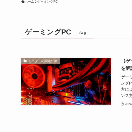
ホーム
ゲーミングPC
ゲーミングPC
– tag –
【ゲ
モニターの関連知識
を解
ゲー
ング
方に
ンス方
202