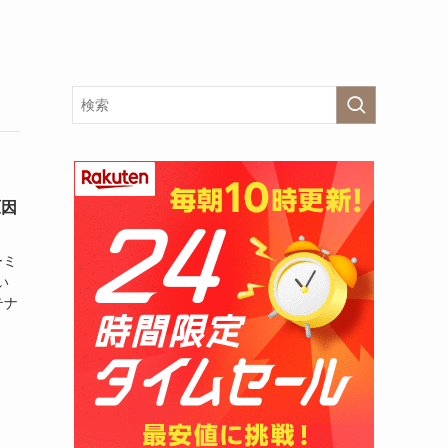
原因
ーミ
い
テナ