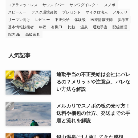
コアラマットレス
サウンドバー
サンワダイレクト
スノボ
スピーカー
デスク環境改善
プレゼント
マイクロ法人
メルカリ
リーマン向け
レビュー
不正受給
体験談
医療情報技師
参考書
基本情報技術者
年収
有機EL
比較
温泉
通勤手当
配線整理
院内SE
高級家具
人気記事
通勤手当の不正受給は会社にバレ
るの？メリットや注意点、バレな
い方法を解説
メルカリでスノボの板の売り方！
送料や梱包の仕方、発送までの手
順と流れを解説
銀山温泉に1人旅してきた感想、