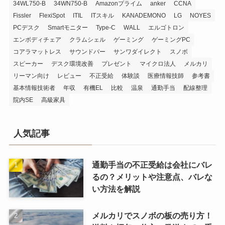
34WL750-B
34WN750-B
Amazonプライム
anker
CCNA
Fissler
FlexiSpot
ITIL
ITスキル
KANADEMONO
LG
NOYES
PCデスク
Smartモニター
Type-C
WALL
エルゴトロン
エンボディチェア
クラムシェル
ゲーミング
ゲーミングPC
コアラマットレス
サウンドバー
サンワダイレクト
スノボ
スピーカー
デスク環境改善
プレゼント
マイクロ法人
メルカリ
リーマン向け
レビュー
不正受給
体験談
医療情報技師
参考書
基本情報技術者
年収
有機EL
比較
温泉
通勤手当
配線整理
院内SE
高級家具
人気記事
通勤手当の不正受給は会社にバレ
るの？メリットや注意点、バレな
い方法を解説
メルカリでスノボの板の売り方！