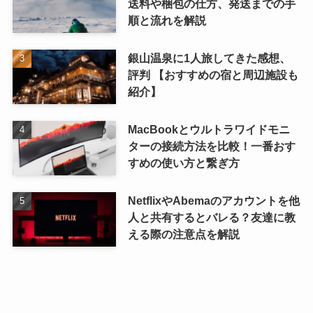
送料や梱包の仕方、発送までの手
順と流れを解説
銀山温泉に1人旅してきた感想、
評判 【おすすめの宿と周辺施設も
紹介】
MacBookとウルトラワイドモニ
ターの接続方法を比較！一番おす
すめの使い方と繋ぎ方
NetflixやAbemaのアカウントを他
人と共有するとバレる？友達に教
える際の注意点を解説