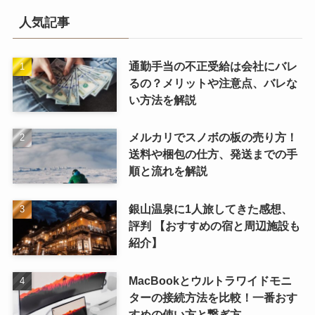
34WL750-B
34WN750-B
Amazonプライム
anker
CCNA
Fissler
FlexiSpot
ITIL
ITスキル
KANADEMONO
LG
NOYES
PCデスク
Smartモニター
Type-C
WALL
エルゴトロン
エンボディチェア
クラムシェル
ゲーミング
ゲーミングPC
コアラマットレス
サウンドバー
サンワダイレクト
スノボ
スピーカー
デスク環境改善
プレゼント
マイクロ法人
メルカリ
リーマン向け
レビュー
不正受給
体験談
医療情報技師
参考書
基本情報技術者
年収
有機EL
比較
温泉
通勤手当
配線整理
院内SE
高級家具
人気記事
通勤手当の不正受給は会社にバレ
るの？メリットや注意点、バレな
い方法を解説