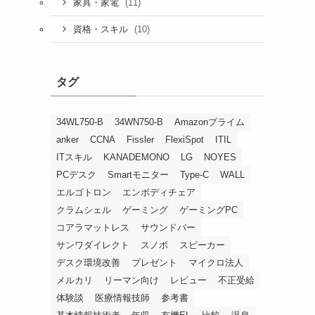
(11)
家具・家電
(10)
資格・スキル
タグ
34WL750-B
34WN750-B
Amazonプライム
anker
CCNA
Fissler
FlexiSpot
ITIL
ITスキル
KANADEMONO
LG
NOYES
PCデスク
Smartモニター
Type-C
WALL
エルゴトロン
エンボディチェア
クラムシェル
ゲーミング
ゲーミングPC
コアラマットレス
サウンドバー
サンワダイレクト
スノボ
スピーカー
デスク環境改善
プレゼント
マイクロ法人
メルカリ
リーマン向け
レビュー
不正受給
体験談
医療情報技師
参考書