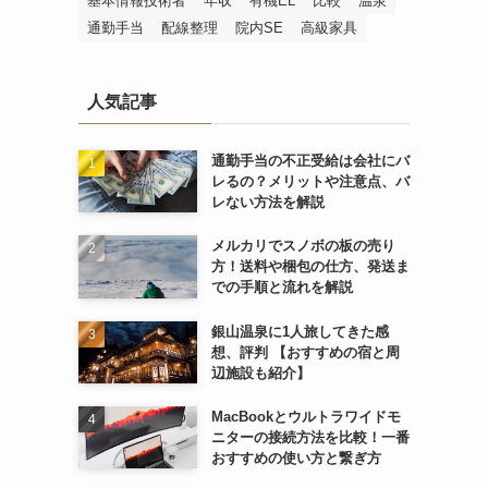
基本情報技術者
年収
有機EL
比較
温泉
通勤手当
配線整理
院内SE
高級家具
人気記事
通勤手当の不正受給は会社にバ
レるの？メリットや注意点、バ
レない方法を解説
メルカリでスノボの板の売り
方！送料や梱包の仕方、発送ま
での手順と流れを解説
銀山温泉に1人旅してきた感
想、評判 【おすすめの宿と周
辺施設も紹介】
MacBookとウルトラワイドモ
ニターの接続方法を比較！一番
おすすめの使い方と繋ぎ方