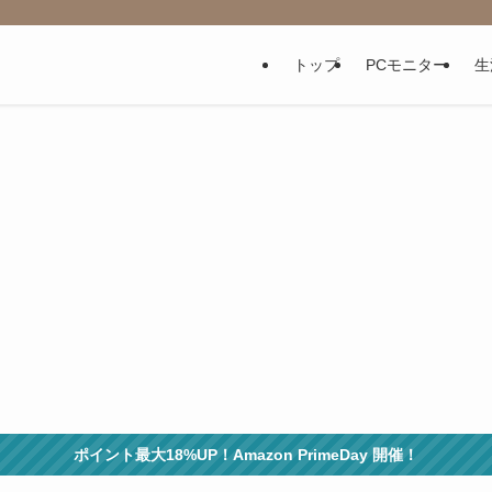
トップ
PCモニター
生
ポイント最大18%UP！Amazon PrimeDay 開催！