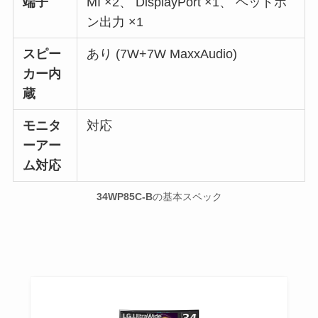
端子
MI ×2、 DisplayPort ×1、 ヘッドホ
ン出力 ×1
スピー
あり (7W+7W MaxxAudio)
カー内
蔵
モニタ
対応
ーアー
ム対応
34WP85C-B
の基本スペック