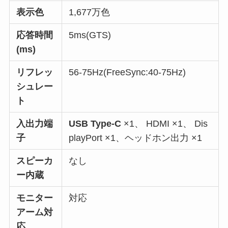
表示色
1,677万色
応答時間
5ms(GTS)
(ms)
リフレッ
56-75Hz(FreeSync:40-75Hz)
シュレー
ト
入出力端
USB Type-C
×1、 HDMI ×1、 Dis
子
playPort ×1、ヘッドホン出力 ×1
スピーカ
なし
ー内蔵
モニター
対応
アーム対
応