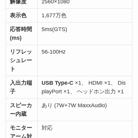
解像度
2560×1080
表示色
1,677万色
応答時間
5ms(GTS)
(ms)
リフレッ
56-100Hz
シュレー
ト
入出力端
USB Type-C
×1、 HDMI ×1、 Dis
子
playPort ×1、 ヘッドホン出力 ×1
スピーカ
あり (7W+7W MaxxAudio)
ー内蔵
モニター
対応
アーム対