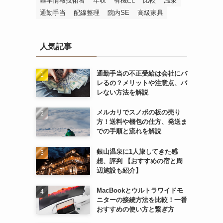
基本情報技術者
年収
有機EL
比較
温泉
通勤手当
配線整理
院内SE
高級家具
人気記事
通勤手当の不正受給は会社にバ
レるの？メリットや注意点、バ
レない方法を解説
メルカリでスノボの板の売り
方！送料や梱包の仕方、発送ま
での手順と流れを解説
銀山温泉に1人旅してきた感
想、評判 【おすすめの宿と周
辺施設も紹介】
MacBookとウルトラワイドモ
ニターの接続方法を比較！一番
おすすめの使い方と繋ぎ方