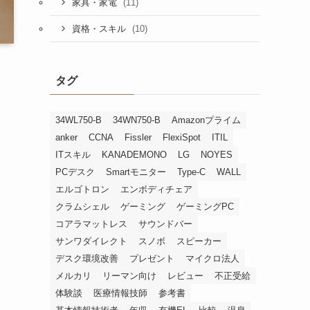
(11)
家具・家電
(10)
資格・スキル
タグ
34WL750-B
34WN750-B
Amazonプライム
anker
CCNA
Fissler
FlexiSpot
ITIL
ITスキル
KANADEMONO
LG
NOYES
PCデスク
Smartモニター
Type-C
WALL
エルゴトロン
エンボディチェア
クラムシェル
ゲーミング
ゲーミングPC
コアラマットレス
サウンドバー
サンワダイレクト
スノボ
スピーカー
デスク環境改善
プレゼント
マイクロ法人
メルカリ
リーマン向け
レビュー
不正受給
体験談
医療情報技師
参考書