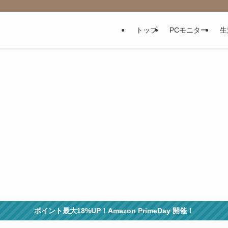
トップ
PCモニター
生
ポイント最大18%UP！Amazon PrimeDay 開催！